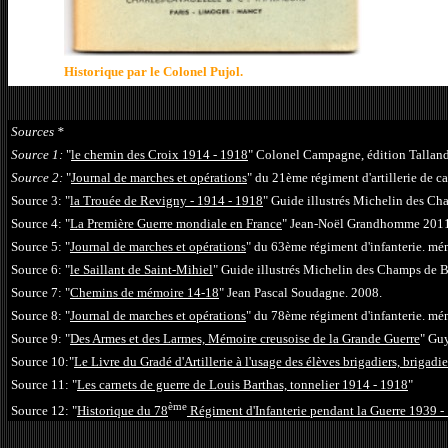
Historique par le Colonel Pujol.
Sources *
Source 1:
"
le chemin des Croix 1914 - 1918
" Colonel Campagne, édition Talland
Source 2:
"
Journal de marches et opérations
" du 21ème régiment d'artillerie de 
Source 3:
"
la Trouée de Revigny - 1914 - 1918
" Guide illustrés Michelin des Ch
Source 4:
"
La Première Guerre mondiale en France
" Jean-Noël Grandhomme 2011
Source 5: "
Journal de marches et opérations
" du 63ème régiment d'infanterie. m
Source 6:
"
le Saillant de Saint-Mihiel
" Guide illustrés Michelin des Champs de B
Source 7: "
Chemins de mémoire 14-18
" Jean Pascal Soudagne. 2008.
Source 8:
"
Journal de marches et opérations
" du 78ème régiment d'infanterie. m
Source 9:
"
Des Armes et des Larmes, Mémoire creusoise de la Grande Guerre
" Gu
Source 10:
"
Le Livre du Gradé d'Artillerie à l'usage des élèves brigadiers, brigadi
Source 11: "
Les carnets de guerre de Louis Barthas, tonnelier 1914 - 1918
"
ème
Source 12: "
Historique du 78
Régiment d'Infanterie pendant la Guerre 1939 -