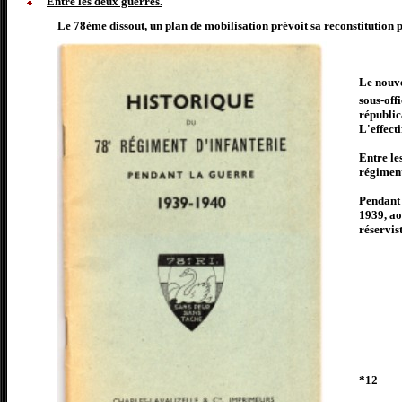
Entre les deux guerres.
Le 78ème dissout, un plan de mobilisation prévoit sa reconstitution 
Le nouve
sous-off
républi
L'effect
Entre le
régiment
Pendant 
1939, ao
réservist
*12